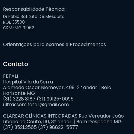
Responsabilidade Técnica:
Dr.Fábio Batituta De Mesquita
RQE 35508
CRM-MG 31962
Orientações para exames e Procedimentos
Contato
FETALI⠀⠀
Hospital Vila da Serra⠀
Alameda Oscar Niemeyer, 499 2º andar | Belo
Horizonte MG⠀
(31) 3228 8187 (31) 99125-0095⠀
ultrassom.fetali@gmail.com
⠀
⠀
CLAREAR CLÍNICAS INTEGRADAS Rua Vereador João
Libério do Couto, 110, 3º andar. | Bom Despacho MG⠀
(37) 3521.2565 (37) 98822-5577 ⠀